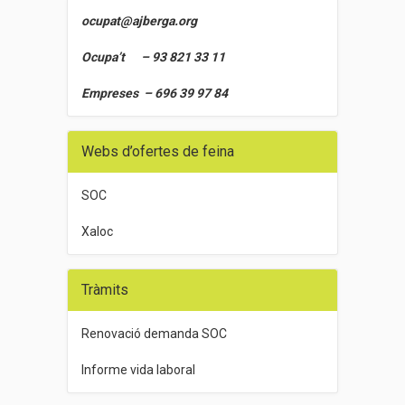
ocupat@ajberga.org
Ocupa’t – 93 821 33 11
Empreses – 696 39 97 84
Webs d’ofertes de feina
SOC
Xaloc
Tràmits
Renovació demanda SOC
Informe vida laboral