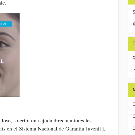
ic.
X
T
R
I
C
C
ove, oferim una ajuda directa a totes les
its en el Sistema Nacional de Garantia Juvenil i,
C