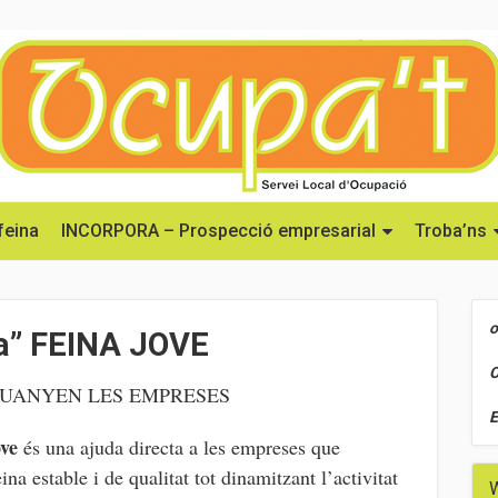
feina
INCORPORA – Prospecció empresarial
Troba’ns
o
a” FEINA JOVE
O
 GUANYEN LES EMPRESES
E
ve
és una ajuda directa a les empreses que
ina estable i de qualitat tot dinamitzant l’activitat
W