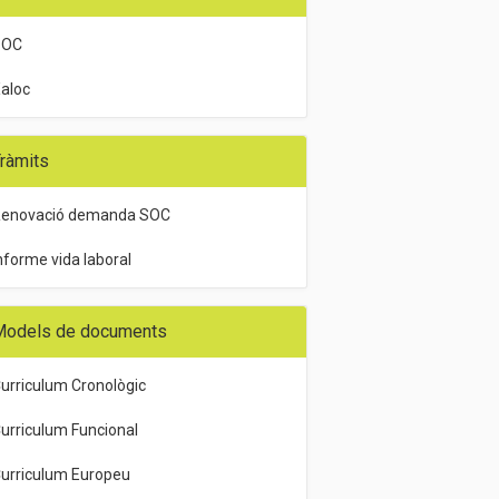
SOC
aloc
ràmits
enovació demanda SOC
nforme vida laboral
Models de documents
urriculum Cronològic
urriculum Funcional
urriculum Europeu