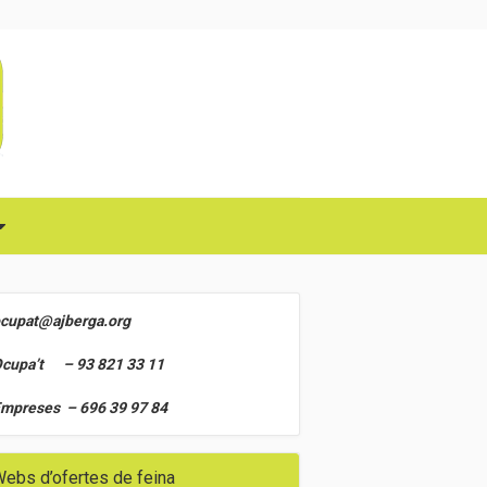
cupat@ajberga.org
cupa’t – 93 821 33 11
mpreses – 696 39 97 84
ebs d’ofertes de feina