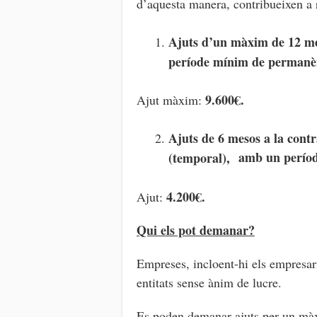
d’aquesta manera, contribueixen a 
Ajuts d’un màxim de 12 mes
període mínim de permanèn
9.600€.
Ajut màxim:
Ajuts de 6 mesos a la cont
amb un períod
(temporal),
4.200€.
Ajut:
Qui els pot demanar?
Empreses, incloent-hi els empresar
entitats sense ànim de lucre.
Es poden demanar ajuts per un màxi