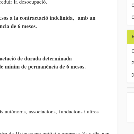
reduir la desocupació.
C
os a la contractació indefinida,
amb un
C
cia de 6 mesos.
R
C
ractació de durada determinada
P
e mínim de permanència de 6 mesos.
D
is autònoms, associacions, fundacions i altres
m de 10 joves per entitat o empresa (és a dir, per