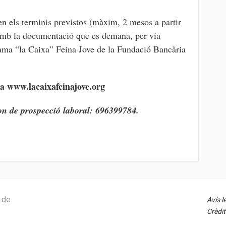
 en els terminis previstos (màxim, 2 mesos a partir
i amb la documentació que es demana, per via
rama “la Caixa” Feina Jove de la Fundació Bancària
 a www.lacaixafeinajove.org
fon de prospecció laboral: 696399784.
s de
Avís l
Crèdit