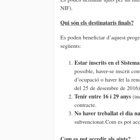
NIF).
Qui són els destinataris finals?
Es poden beneficiar d’aquest progra
següents:
Estar inscrits en el Sistem
possible, haver-se inscrit c
d’ocupació o haver fet la re
del 25 de desembre de 2016)
Tenir entre 16 i 29 anys
(in
contracte.
No haver treballat el dia n
subvencionat.Com es pot acce
Com es pot accedir als ajuts?